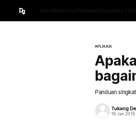
Home
Berita
Tip/Trik
Golang
Vue.js
Vue 3
Tuto
APLIKASI
Apaka
bagai
Panduan singkat
Tukang D
18 Jan 2016