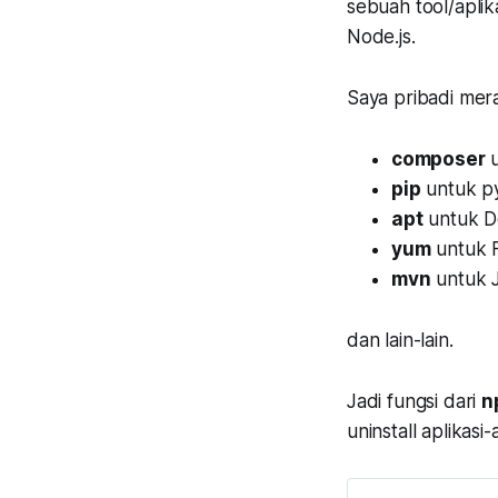
sebuah tool/apli
Node.js.
Saya pribadi mer
composer
u
pip
untuk p
apt
untuk D
yum
untuk 
mvn
untuk 
dan lain-lain.
Jadi fungsi dari
n
uninstall aplikas