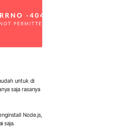
udah untuk di
nya saja rasanya
ginstall Node.js,
i saja.