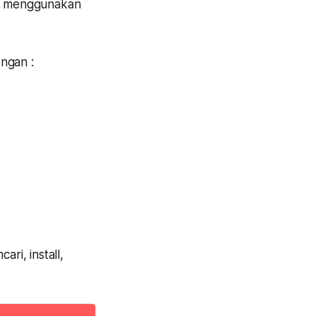
ang menggunakan
ngan :
i, install,