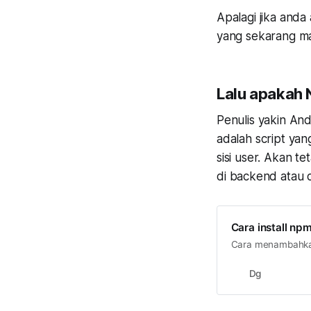
Apalagi jika and
yang sekarang ma
Lalu apakah 
Penulis yakin A
adalah script yan
sisi user. Akan t
di
backend
atau d
Cara install npm
Cara menambahkan
Dg