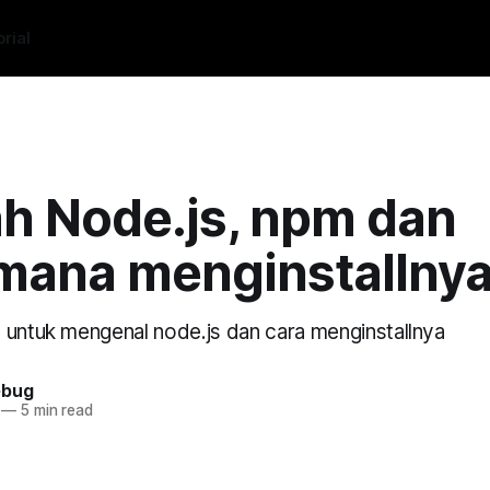
rial
h Node.js, npm dan
mana menginstallny
 untuk mengenal node.js dan cara menginstallnya
ebug
—
5 min read