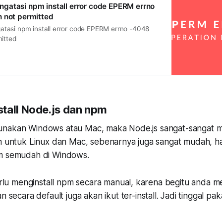
gatasi npm install error code EPERM errno
 not permitted
tasi npm install error code EPERM errno -4048
mitted
tall Node.js dan npm
unakan Windows atau Mac, maka Node.js sangat-sangat m
an untuk Linux dan Mac, sebenarnya juga sangat mudah, ha
um semudah di Windows.
lu menginstall npm secara manual, karena begitu anda men
 secara default juga akan ikut ter-install. Jadi tinggal paka