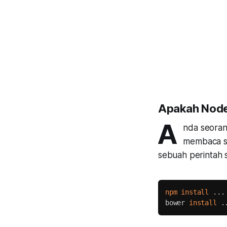
Apakah Node.
A
nda seoran
membaca se
sebuah
perintah
s
npm
install
..
.

bower 
install
.