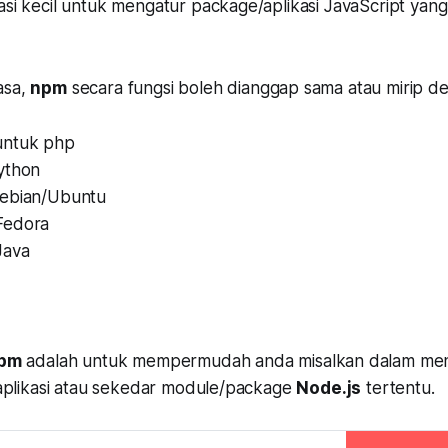
kasi kecil untuk mengatur package/aplikasi JavaScript y
asa,
npm
secara fungsi boleh dianggap sama atau mirip de
ntuk php
ython
ebian/Ubuntu
Fedora
Java
pm
adalah untuk mempermudah anda misalkan dalam mencar
i-aplikasi atau sekedar module/package
Node.js
tertentu.