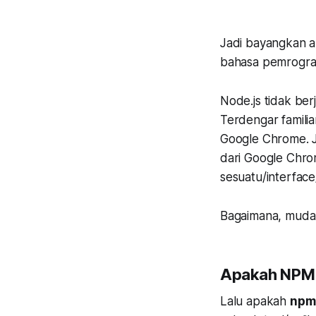
Jadi bayangkan 
bahasa pemrogram
Node.js tidak ber
Terdengar famili
Google Chrome. Ja
dari Google Chro
sesuatu/interfa
Bagaimana, mudah-
Apakah NPM i
Lalu apakah
npm