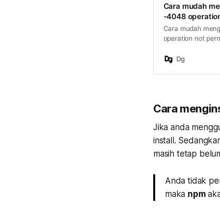
Cara mudah men
-4048 operation
Cara mudah menga
operation not per
Dg
Cara mengins
Jika anda mengg
install. Sedangk
masih tetap bel
Anda tidak per
maka
npm
akan