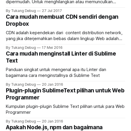
dipermudah. Untuk menghilangkan atau memunculkan
kembali minimap dari VSCode, caranya sangat mudah,
By Tukang Debug
27 Jul 2017
cukup dengan men-toggle menu Show Minimap. Outdated
Cara mudah membuat CDN sendiri dengan
: Untuk anda yang terbiasa menggunakan editor Microsoft
Dropbox
Visual Studio Code, maka kira-kira sejak versi 1.13.x,
fitur Minimap dan beberapa fitur yang
CDN adalah kependekan dari content distribution network,
yang jika diterjemahkan bebas dalam lingkup Web adalah
cara untuk mendistribusikan konten seperti file html, css,
By Tukang Debug
17 Mei 2016
javascript, gambar dan lain-lain ke dalam sebuah sistem
Cara mudah menginstall Linter di Sublime
yang terdistribusi. Harapannya adalah konten tersebut
Text
dapat diakses dari segala tempat dengan cepat dan handal.
Nah, dalam beberapa kondisi
Panduan singkat untuk mengenal apa itu Linter dan
bagaimana cara menginstallnya di Sublime Text
By Tukang Debug
20 Jan 2016
Plugin-plugin SublimeText pilihan untuk Web
Programmer
Kumpulan plugin-plugin Sublime Text pilihan untuk para Web
Programmer
By Tukang Debug
20 Jan 2016
Apakah Node.js, npm dan bagaimana