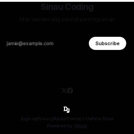
Sinau Coding
Mari berbincang perihal pemrograman
Subscribe
Sign up
Privacy
About
Contact Us
Peta Situs
Powered by
Ghost