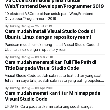
VS Code Extensions pilihan untuk
Web/Frontend Developer/Programmer 2019
10 ekstensi VSCode pilihan untuk para Web/Frontend
Developer/Programmer - 2019
By Tukang Debug
25 Jul 2019
Cara mudah install Visual Studio Code di
Ubuntu Linux dengan repository resmi
Panduan mudah untuk meng-install Visual Studio Code di
Ubuntu Linux dengan repository resmi
By Tukang Debug
03 Mei 2018
Cara mudah menampilkan Full File Path di
Title Bar pada Visual Studio Code
Visual Studio Code adalah salah satu text editor yang saat
tulisan ini saya tulis, adalah salah satu yang paling populer.
Dengan segala kelebihannya, ada beberapa hal yang
By Tukang Debug
03 Apr 2018
mungkin perlu disesuaikan dengan selera masing-masing.
Cara mudah mematikan fitur Minimap pada
Salah satunya adalah tidak adanya info full file path dari file
Visual Studio Code
yang sedang kita buka dan fokus.
UPDATE: Cara pada artikel ini sekarang sudah sangat