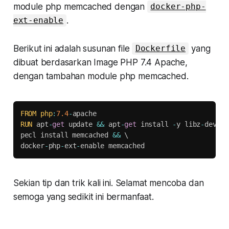
module php memcached dengan
docker-php-
.
ext-enable
Berikut ini adalah susunan file
yang
Dockerfile
dibuat berdasarkan Image PHP 7.4 Apache,
dengan tambahan module php memcached.
Copy
FROM
php
:
7.4
-
RUN
 apt
-
get
 update 
&&
 apt
-
get
 install 
-
y libz
-
dev li
pecl install memcached 
&&
 \

docker
-
php
-
ext
-
enable memcached
Sekian tip dan trik kali ini. Selamat mencoba dan
semoga yang sedikit ini bermanfaat.