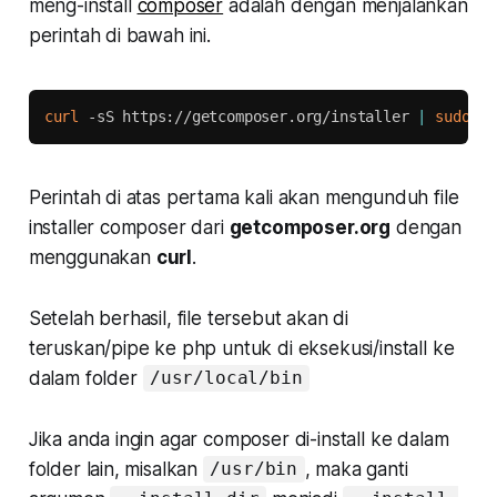
meng-
install
composer
adalah dengan menjalankan
perintah di bawah ini.
Copy
curl
 -sS https://getcomposer.org/installer 
|
sudo
 ph
Perintah di atas pertama kali akan mengunduh file
installer composer dari
getcomposer.org
dengan
menggunakan
curl
.
Setelah berhasil, file tersebut akan di
teruskan/pipe ke php untuk di eksekusi/install ke
dalam folder
/usr/local/bin
Jika anda ingin agar composer di-install ke dalam
folder lain, misalkan
, maka ganti
/usr/bin