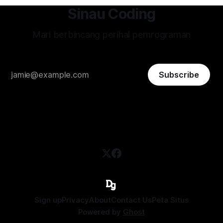
Sinau Coding
Mari berbincang perihal pemrograman
Subscribe
Sign up
Privacy
About
Contact Us
Peta Situs
Powered by
Ghost