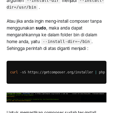
argumen
menjadi
--install-dir
--install-
.
dir=/usr/bin
Atau jika anda ingin meng-install composer tanpa
menggunakan
sudo
, maka anda dapat
mengarahkannya ke dalam folder bin di dalam
home anda, yaitu
.
--install-dir=~/bin
Sehingga perintah di atas diganti menjadi :
Copy
curl
 -sS https://getcomposer.org/installer 
|
 php -- 
Untuk memastikan composer sudah ter-install,